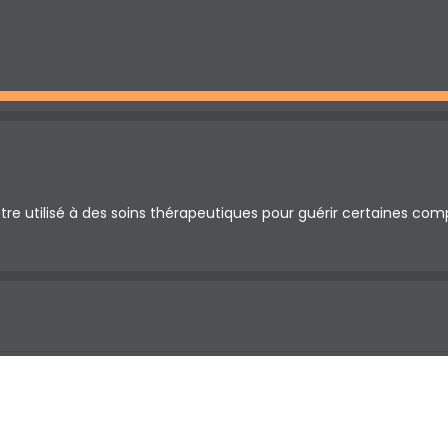
tre utilisé à des soins thérapeutiques pour guérir certaines comp
Utiliser le CBD pour des soins thérapeutiques.