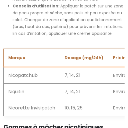
Conseils d’utilisation:
Appliquer le patch sur une zone
de peau propre et sèche, sans poils et peu exposée au
soleil. Changer de zone d’application quotidiennement
(bras, haut du dos, poitrine) pour prévenir les irritations.
En cas d’irritation, appliquer une crème apaisante.
Marque
Dosage (mg/24h)
Prix in
NicopatchLib
7, 14, 21
Enviro
Niquitin
7, 14, 21
Enviro
Nicorette Invisipatch
10, 15, 25
Enviro
Gommes à mâcher nicotiniques